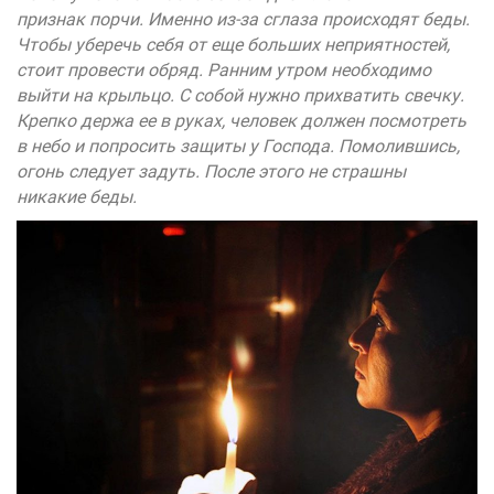
признак порчи. Именно из-за сглаза происходят беды.
Чтобы уберечь себя от еще больших неприятностей,
стоит провести обряд. Ранним утром необходимо
выйти на крыльцо. С собой нужно прихватить свечку.
Крепко держа ее в руках, человек должен посмотреть
в небо и попросить защиты у Господа. Помолившись,
огонь следует задуть. После этого не страшны
никакие беды.