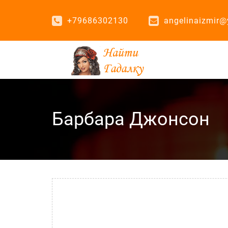
+79686302130
angelinaizmir@
Барбара Джонсон