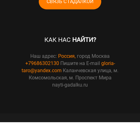
СВЯЗЬ С ГАДАЛКОЙ
КАК НАС
НАЙТИ?
Наш адрес:
Россия,
город Москва
+79686302130
Пишите на E-mail
gloria-
taro@yandex.com
Каланчевская улица, м.
Комсомольская, м. Проспект Мира
nayti-gadalku.ru
© Copyright 2025 Найти гадалку