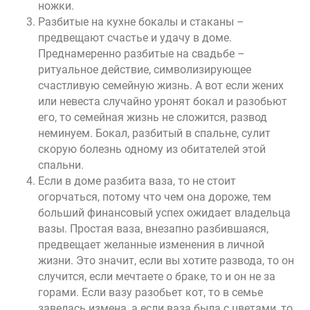
ножки.
Разбитые на кухне бокалы и стаканы –
предвещают
счастье и удачу в доме
.
Преднамеренно разбитые на свадьбе –
ритуальное действие, символизирующее
счастливую семейную жизнь. А вот если жених
или невеста случайно уронят бокал и разобьют
его, то семейная жизнь не сложится, развод
неминуем. Бокал, разбитый в спальне, сулит
скорую болезнь одному из обитателей этой
спальни.
Если в доме разбита ваза, то не стоит
огорчаться, потому что чем она дороже, тем
больший финансовый успех ожидает владельца
вазы. Простая ваза, внезапно разбившаяся,
предвещает желанные изменения в личной
жизни. Это значит, если вы хотите развода, то он
случится, если мечтаете о браке, то и он не за
горами. Если вазу разобьет кот, то в семье
завелась измена, а если ваза была с цветами, то