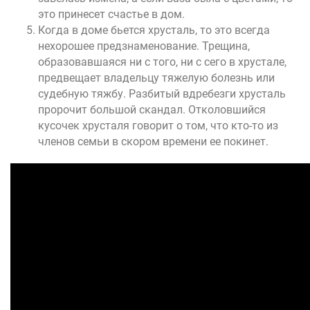
это принесет счастье в дом.
Когда в доме бьется хрусталь, то это всегда
нехорошее предзнаменование. Трещина,
образовавшаяся ни с того, ни с сего в хрустале,
предвещает владельцу тяжелую болезнь или
судебную тяжбу. Разбитый вдребезги хрусталь
пророчит большой скандал. Отколовшийся
кусочек хрусталя говорит о том, что кто-то из
членов семьи в скором времени ее покинет.