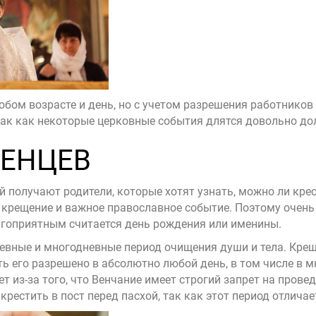
бом возрасте и день, но с учетом разрешения работников
так как некоторые церковные события длятся довольно дол
ЕНЦЕВ
получают родители, которые хотят узнать, можно ли крест
крещение и важное православное событие. Поэтому очень
агоприятным считается день рождения или именины.
евные и многодневные период очищения души и тела. Кре
ь его разрешено в абсолютно любой день, в том числе в 
 из-за того, что Венчание имеет строгий запрет на провед
 крестить в пост перед пасхой, так как этот период отли