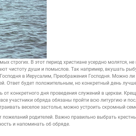
амых строгих. В этот период христиане усердно молятся, н
ют чистоту души и помыслов. Так например, вкушать рыб
Господня в Иерусалим, Преображения Господня. Можно ли 
ей. Ответ будет положительным, но конкретный день лучше
ть от конкретного дня проведения служений в церкви. Кре
 все участники обряда обязаны пройти всю литургию и по
устраивать веселое застолье, можно устроить скромный се
от пожеланий родителей. Важно правильно выбрать крестн
ность и напоминать об обряде.