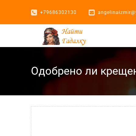
+79686302130
angelinaizmir@
Одобрено ли крещен