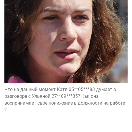
Что на данный момент Катя 05**05***83 думает о
разговоре с Ульяной 27**09***85? Как она
воспринимает своё понижение в должности на работе
?